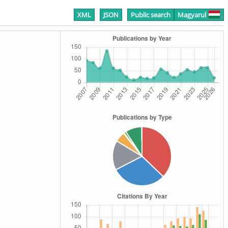
XML
JSON
Public search
Magyarul