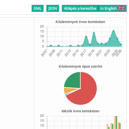
XML
JSON
Átlépés a keresőbe
In English