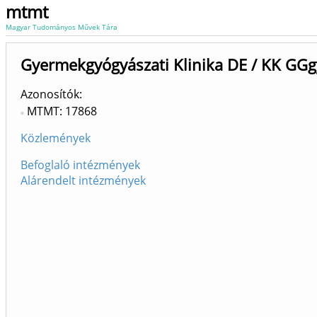
mtmt
Magyar Tudományos Művek Tára
Gyermekgyógyászati Klinika DE / KK GGg
Azonosítók
MTMT: 17868
Közlemények
Befoglaló intézmények
Alárendelt intézmények