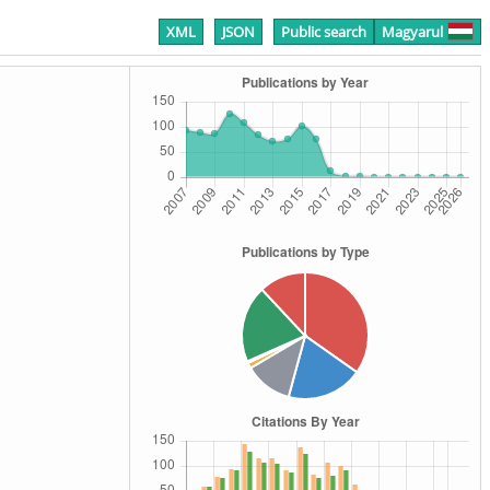
XML
JSON
Public search
Magyarul