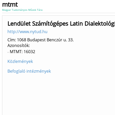
mtmt
Magyar Tudományos Művek Tára
Lendület Számítógépes Latin Dialektológ
http://www.nytud.hu
Cím: 1068 Budapest Benczúr u. 33.
Azonosítók
MTMT: 16032
Közlemények
Befoglaló intézmények