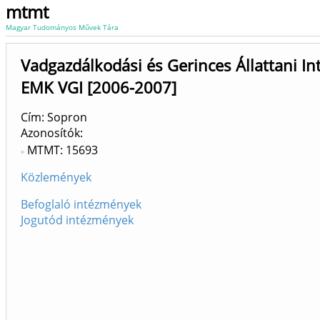
mtmt
Magyar Tudományos Művek Tára
Vadgazdálkodási és Gerinces Állattani In
EMK VGI [2006-2007]
Cím: Sopron
Azonosítók
MTMT: 15693
Közlemények
Befoglaló intézmények
Jogutód intézmények