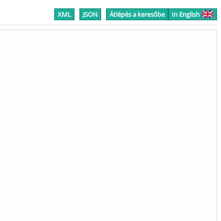
XML
JSON
Átlépés a keresőbe
In English