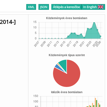
XML
JSON
Átlépés a keresőbe
In English
[2014-]