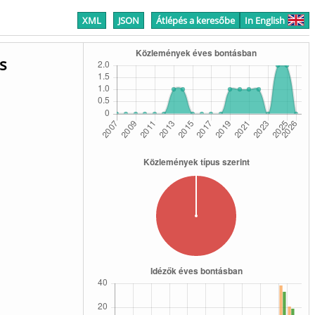
XML
JSON
Átlépés a keresőbe
In English
s