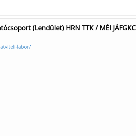
tatócsoport (Lendület) HRN TTK / MÉI JÁFGKC
tviteli-labor/