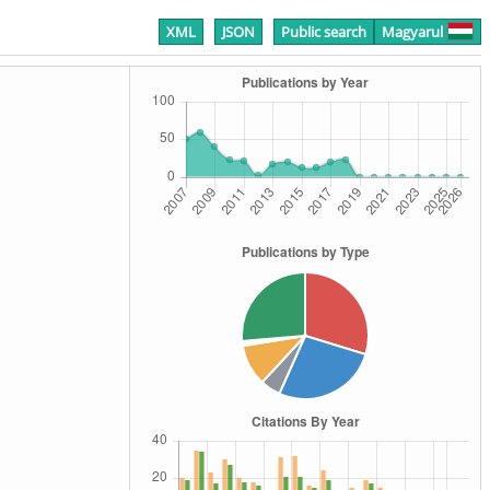
XML
JSON
Public search
Magyarul