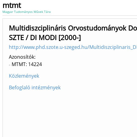
mtmt
Magyar Tudományos Művek Tára
Multidiszciplináris Orvostudományok Dok
SZTE / DI MODI [2000-]
http://www.phd.szote.u-szeged.hu/Multidiszciplinaris_D
Azonosítók
MTMT: 14224
Közlemények
Befoglaló intézmények