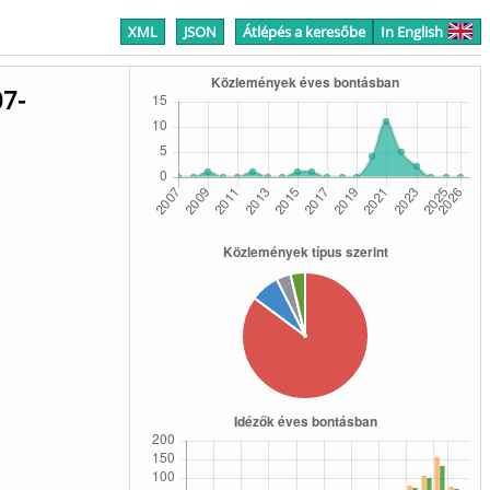
XML
JSON
Átlépés a keresőbe
In English
07-