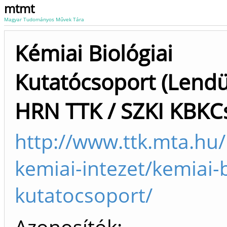
mtmt
Magyar Tudományos Művek Tára
Kémiai Biológiai
Kutatócsoport (Lendü
HRN TTK / SZKI KBKCs
http://www.ttk.mta.hu/
kemiai-intezet/kemiai-b
kutatocsoport/
Azonosítók