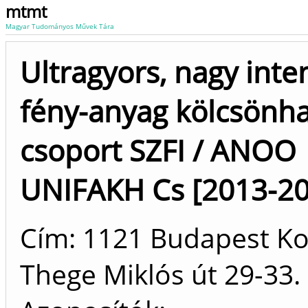
mtmt
Magyar Tudományos Művek Tára
Ultragyors, nagy inte
fény-anyag kölcsönh
csoport SZFI / ANOO
UNIFAKH Cs [2013-20
Cím: 1121 Budapest K
Thege Miklós út 29-33.