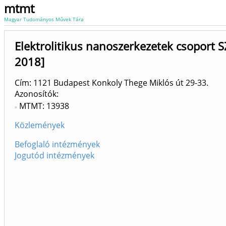
mtmt
Magyar Tudományos Művek Tára
Elektrolitikus nanoszerkezetek csoport S
2018]
Cím: 1121 Budapest Konkoly Thege Miklós út 29-33.
Azonosítók
MTMT: 13938
Közlemények
Befoglaló intézmények
Jogutód intézmények