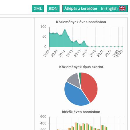
XML
JSON
Átlépés a keresőbe
In English