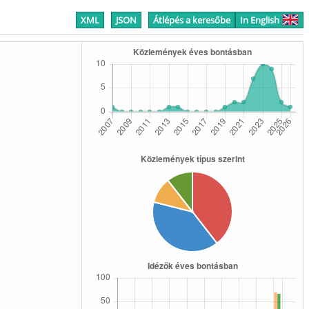
XML
JSON
Átlépés a keresőbe
In English