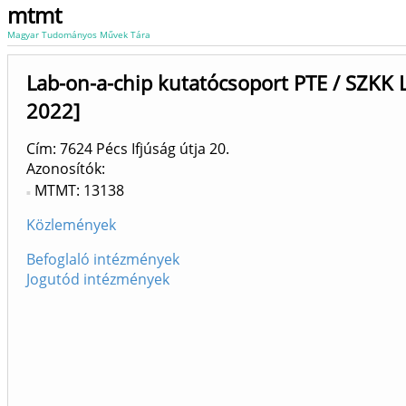
mtmt
Magyar Tudományos Művek Tára
Lab-on-a-chip kutatócsoport PTE / SZKK
2022]
Cím: 7624 Pécs Ifjúság útja 20.
Azonosítók
MTMT: 13138
Közlemények
Befoglaló intézmények
Jogutód intézmények