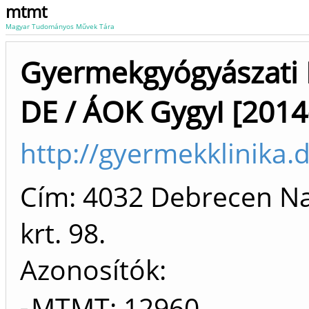
mtmt
Magyar Tudományos Művek Tára
Gyermekgyógyászati 
DE / ÁOK GygyI [2014
http://gyermekklinika.
Cím: 4032 Debrecen N
krt. 98.
Azonosítók
MTMT: 12960