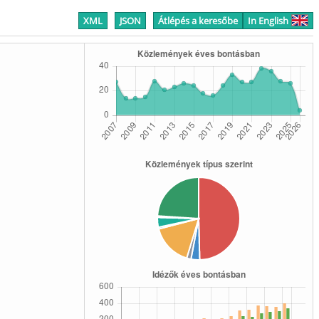
XML
JSON
Átlépés a keresőbe
In English