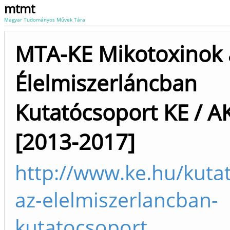
mtmt
Magyar Tudományos Művek Tára
MTA-KE Mikotoxinok 
Élelmiszerláncban
Kutatócsoport KE / A
[2013-2017]
http://www.ke.hu/kuta
az-elelmiszerlancban-
kutatocsoport