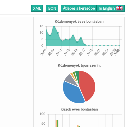
XML
JSON
Átlépés a keresőbe
In English