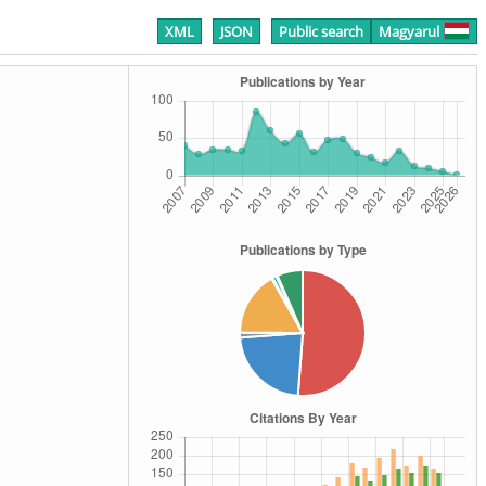
XML
JSON
Public search
Magyarul