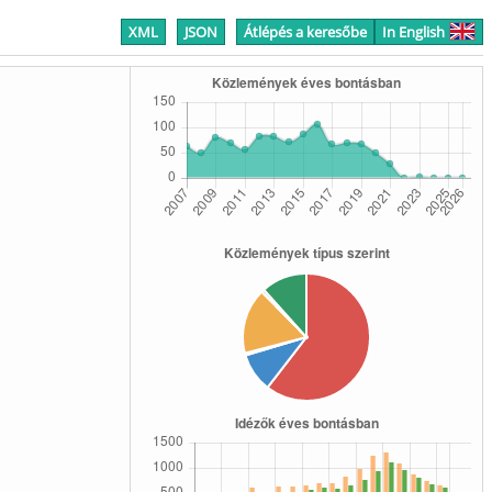
XML
JSON
Átlépés a keresőbe
In English