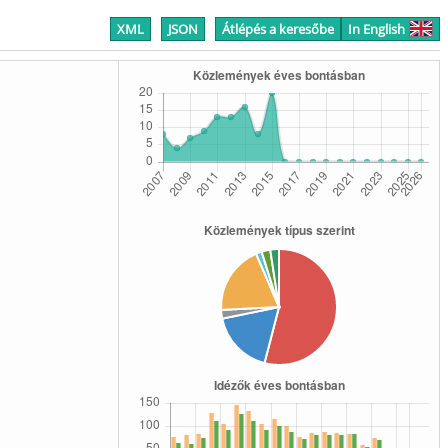
XML
JSON
Átlépés a keresőbe
In English