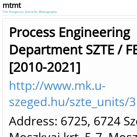
mtmt
The Hungarian Scientific Bibliography
Process Engineering
Department SZTE / F
[2010-2021]
http://www.mk.u-
szeged.hu/szte_units/3
Address: 6725, 6724 S
Moszkvai krt. 5-7. Mosz