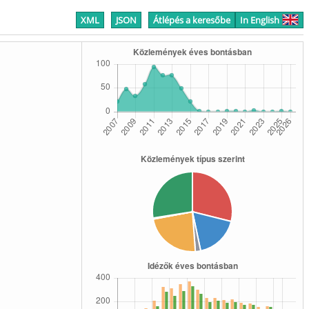
XML
JSON
Átlépés a keresőbe
In English