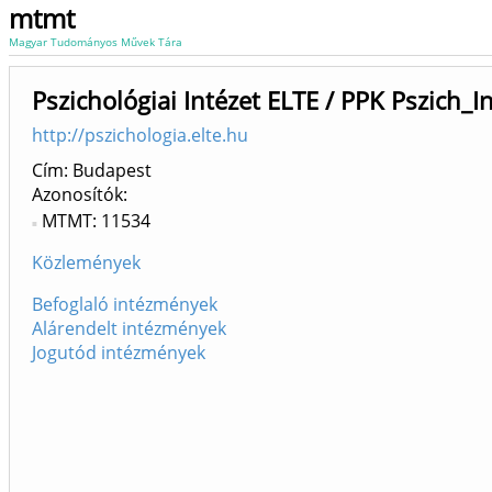
mtmt
Magyar Tudományos Művek Tára
Pszichológiai Intézet ELTE / PPK Pszich_I
http://pszichologia.elte.hu
Cím: Budapest
Azonosítók
MTMT: 11534
Közlemények
Befoglaló intézmények
Alárendelt intézmények
Jogutód intézmények