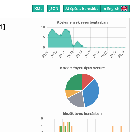
XML
JSON
Átlépés a keresőbe
In English
1]