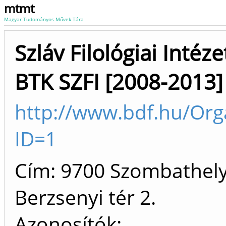
mtmt
Magyar Tudományos Művek Tára
Szláv Filológiai Intéz
BTK SZFI [2008-2013]
http://www.bdf.hu/Org
ID=1
Cím: 9700 Szombathel
Berzsenyi tér 2.
Azonosítók