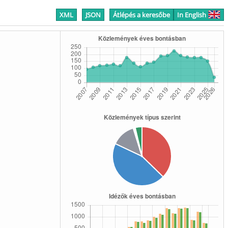
XML
JSON
Átlépés a keresőbe
In English