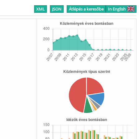
XML
JSON
Átlépés a keresőbe
In English