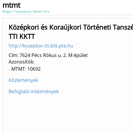
mtmt
Magyar Tudományos Művek Tára
Középkori és Koraújkori Történeti Tanszé
TTI KKTT
http://kozepkor.tti.btk.pte.hu
Cím: 7624 Pécs Rókus u. 2. M épület
Azonosítók
MTMT: 10692
Közlemények
Befoglaló intézmények