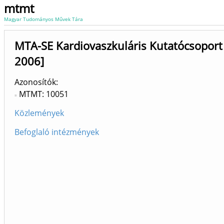
mtmt
Magyar Tudományos Művek Tára
MTA-SE Kardiovaszkuláris Kutatócsopor
2006]
Azonosítók
MTMT: 10051
Közlemények
Befoglaló intézmények