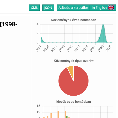
XML
JSON
Átlépés a keresőbe
In English
[1998-