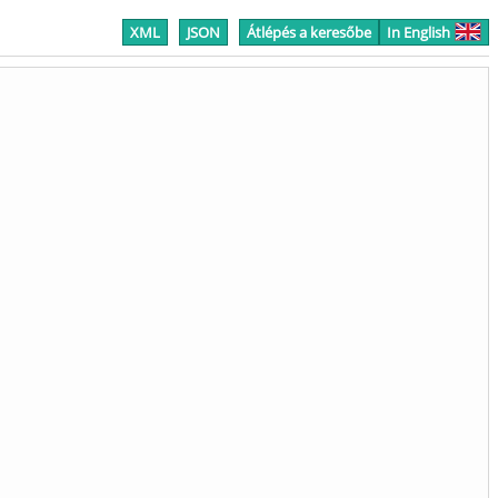
XML
JSON
Átlépés a keresőbe
In English