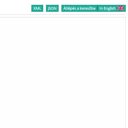
XML
JSON
Átlépés a keresőbe
In English