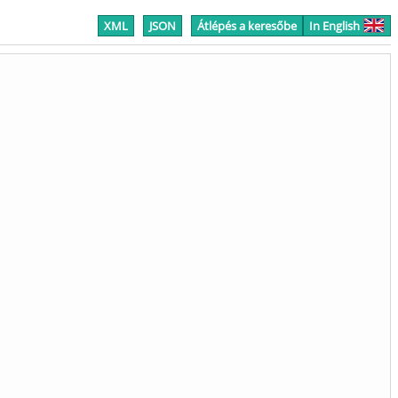
XML
JSON
Átlépés a keresőbe
In English