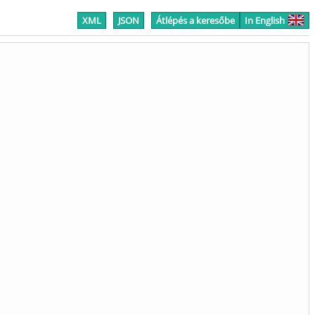
XML
JSON
Átlépés a keresőbe
In English