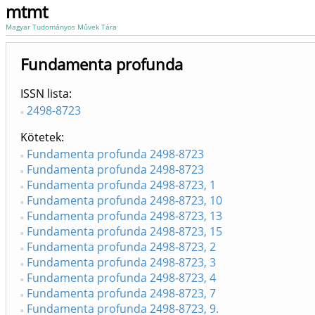
mtmt
Magyar Tudományos Művek Tára
Fundamenta profunda
ISSN lista
2498-8723
Kötetek
Fundamenta profunda 2498-8723
Fundamenta profunda 2498-8723
Fundamenta profunda 2498-8723, 1
Fundamenta profunda 2498-8723, 10
Fundamenta profunda 2498-8723, 13
Fundamenta profunda 2498-8723, 15
Fundamenta profunda 2498-8723, 2
Fundamenta profunda 2498-8723, 3
Fundamenta profunda 2498-8723, 4
Fundamenta profunda 2498-8723, 7
Fundamenta profunda 2498-8723, 9.