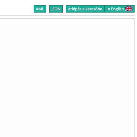
XML
JSON
Átlépés a keresőbe
In English