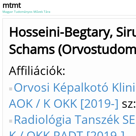
mtmt
Magyar Tudományos Művek Tára
Hosseini-Begtary, Sir
Schams (Orvostudom
Affiliációk
Orvosi Képalkotó Klini
AOK / K OKK [2019-]
sz:
Radiológia Tanszék SE
K / OKK RADT [2019-]