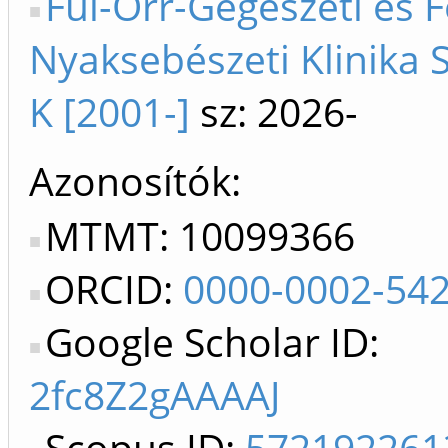
Fül-Orr-Gégészeti és F
Nyaksebészeti Klinika S
K [2001-]
sz: 2026-
Azonosítók
MTMT: 10099366
ORCID:
0000-0002-54
Google Scholar ID:
2fc8Z2gAAAAJ
Scopus ID:
572192261