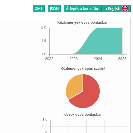
XML
JSON
Átlépés a keresőbe
In English