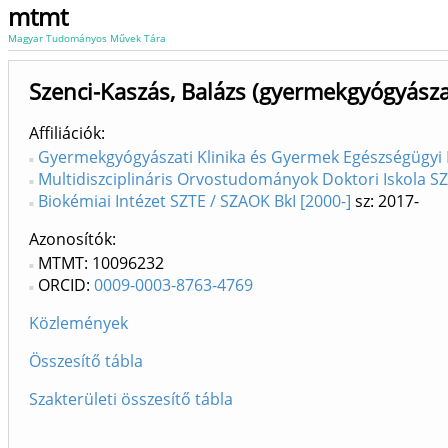
mtmt
Magyar Tudományos Művek Tára
Szenci-Kaszás, Balázs (gyermekgyógyásza
Affiliációk
Gyermekgyógyászati Klinika és Gyermek Egészségügyi
Multidiszciplináris Orvostudományok Doktori Iskola SZ
Biokémiai Intézet SZTE / SZAOK BkI [2000-]
sz: 2017-
Azonosítók
MTMT: 10096232
ORCID:
0009-0003-8763-4769
Közlemények
Összesítő tábla
Szakterületi összesítő tábla