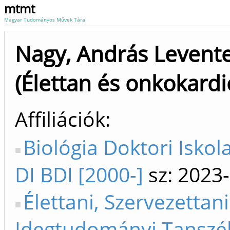
mtmt
Magyar Tudományos Művek Tára
Nagy, András Levent
(Élettan és onkokardi
Affiliációk
Biológia Doktori Iskol
DI BDI [2000-]
sz: 2023-
Élettani, Szervezettani
Idegtudományi Tanszék