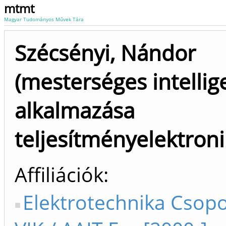
mtmt
Magyar Tudományos Művek Tára
Szécsényi, Nándor
(mesterséges intellig
alkalmazása
teljesítményelektron
Affiliációk
Elektrotechnika Csopo