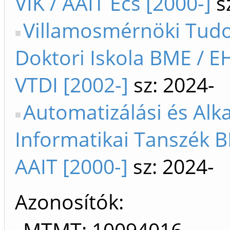
VIK / AAIT Ecs [2000-]
s
Villamosmérnöki Tu
Doktori Iskola BME / 
VTDI [2002-]
sz: 2024-
Automatizálási és Alk
Informatikai Tanszék B
AAIT [2000-]
sz: 2024-
Azonosítók
MTMT: 10094016