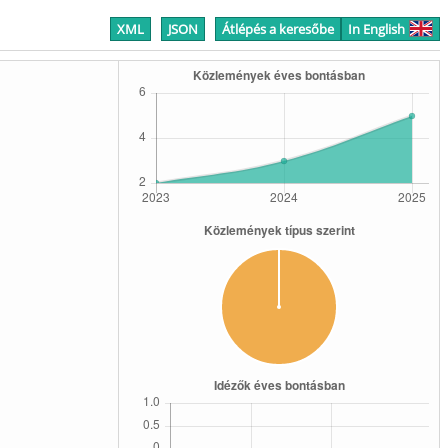
XML
JSON
Átlépés a keresőbe
In English