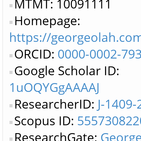
MTMT: 10091111
Homepage:
https://georgeolah.co
ORCID:
0000-0002-79
Google Scholar ID:
1uOQYGgAAAAJ
ResearcherID:
J-1409-
Scopus ID:
555730822
ResearchGate:
George