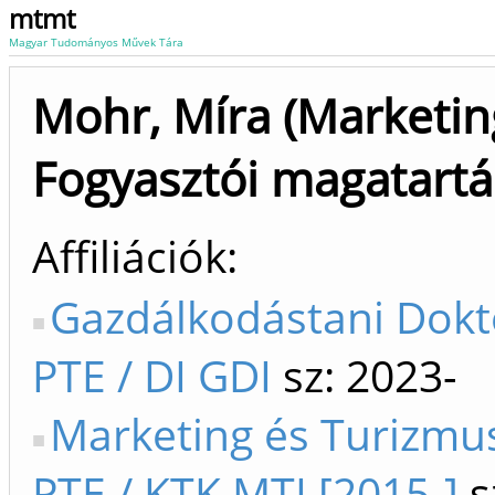
mtmt
Magyar Tudományos Művek Tára
Mohr, Míra (Marketin
Fogyasztói magatartá
Affiliációk
Gazdálkodástani Dokto
PTE / DI GDI
sz: 2023-
Marketing és Turizmus
PTE / KTK MTI [2015-]
s