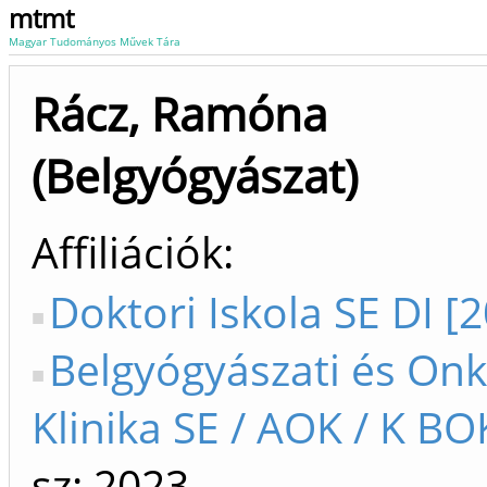
mtmt
Magyar Tudományos Művek Tára
Rácz, Ramóna
(Belgyógyászat)
Affiliációk
Doktori Iskola SE DI [
Belgyógyászati és Onk
Klinika SE / AOK / K BO
sz: 2023-