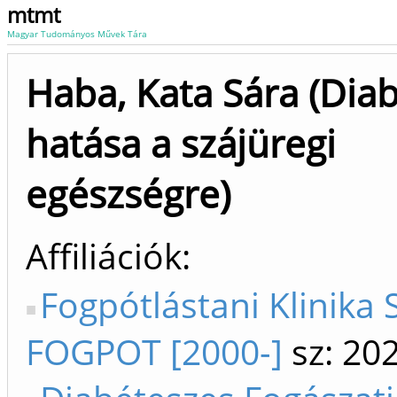
mtmt
Magyar Tudományos Művek Tára
Haba, Kata Sára (Dia
hatása a szájüregi
egészségre)
Affiliációk
Fogpótlástani Klinika 
FOGPOT [2000-]
sz: 20