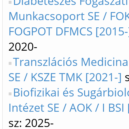
Diabéteszes Fogászati
Munkacsoport SE / FOK
FOGPOT DFMCS [2015-
2020-
Transzlációs Medicin
SE / KSZE TMK [2021-]
s
Biofizikai és Sugárbiol
Intézet SE / AOK / I BSI
sz: 2025-