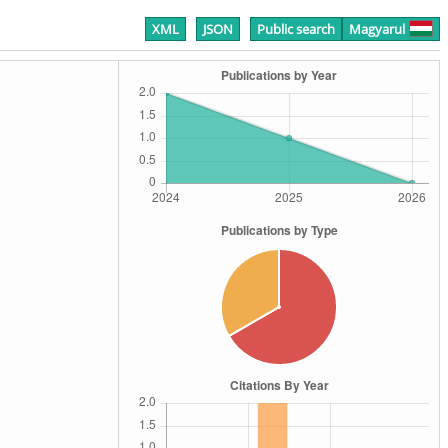
XML
JSON
Public search
Magyarul